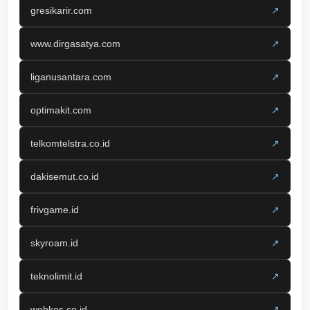
gresikarir.com
↗
www.dirgasatya.com
↗
liganusantara.com
↗
optimakit.com
↗
telkomtelstra.co.id
↗
dakisemut.co.id
↗
frivgame.id
↗
skyroam.id
↗
teknolimit.id
↗
webkos.co.id
↗