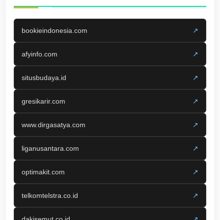
bookieindonesia.com
↗
afyinfo.com
↗
situsbudaya.id
↗
gresikarir.com
↗
www.dirgasatya.com
↗
liganusantara.com
↗
optimakit.com
↗
telkomtelstra.co.id
↗
dakisemut.co.id
↗