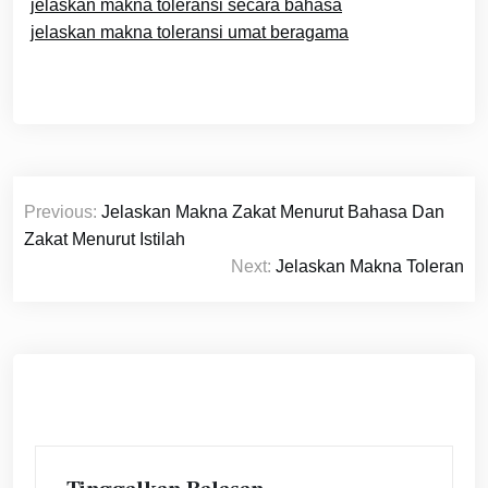
jelaskan makna toleransi secara bahasa
jelaskan makna toleransi umat beragama
Navigasi
Previous:
Jelaskan Makna Zakat Menurut Bahasa Dan
pos
Zakat Menurut Istilah
Next:
Jelaskan Makna Toleran