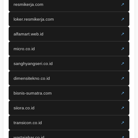
resmikerja.com
↗
loker.resmikerja.com
↗
alfamart.web.id
↗
micro.co.id
↗
sanghyangseri.co.id
↗
dimensitekno.co.id
↗
bisnis-sumatra.com
↗
siiora.co.id
↗
transicon.co.id
↗
wartajabar.co.id
↗