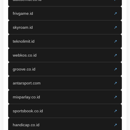
frivgame.id
↗
skyroam.id
↗
teknolimit.id
↗
webkos.co.id
↗
groove.co.id
↗
antarsport.com
↗
mixparlay.co.id
↗
sportsbook.co.id
↗
handicap.co.id
↗