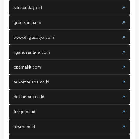
situsbudaya.id
↗
gresikarir.com
↗
www.dirgasatya.com
↗
liganusantara.com
↗
optimakit.com
↗
telkomtelstra.co.id
↗
dakisemut.co.id
↗
frivgame.id
↗
skyroam.id
↗