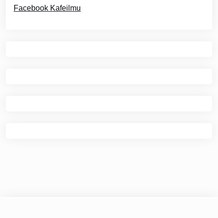
Facebook Kafeilmu
© 2026
Kafe Ilmu
|
Theme Newspaper Eye
by Wp