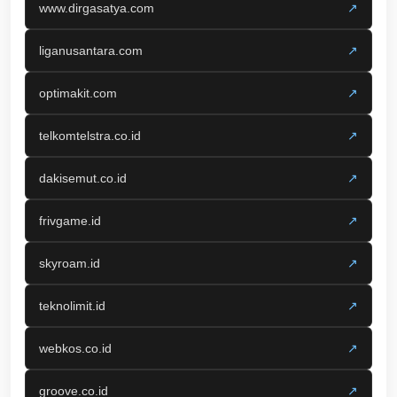
www.dirgasatya.com
↗
liganusantara.com
↗
optimakit.com
↗
telkomtelstra.co.id
↗
dakisemut.co.id
↗
frivgame.id
↗
skyroam.id
↗
teknolimit.id
↗
webkos.co.id
↗
groove.co.id
↗