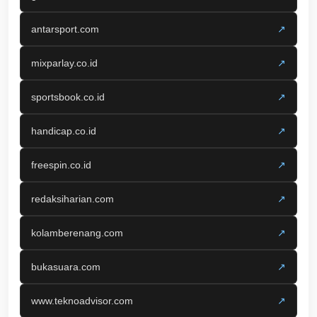
antarsport.com
↗
mixparlay.co.id
↗
sportsbook.co.id
↗
handicap.co.id
↗
freespin.co.id
↗
redaksiharian.com
↗
kolamberenang.com
↗
bukasuara.com
↗
www.teknoadvisor.com
↗