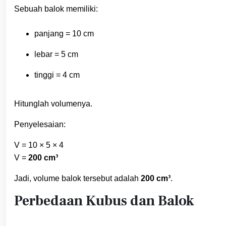
Sebuah balok memiliki:
panjang = 10 cm
lebar = 5 cm
tinggi = 4 cm
Hitunglah volumenya.
Penyelesaian:
V = 10 × 5 × 4
V =
200 cm³
Jadi, volume balok tersebut adalah
200 cm³
.
Perbedaan Kubus dan Balok