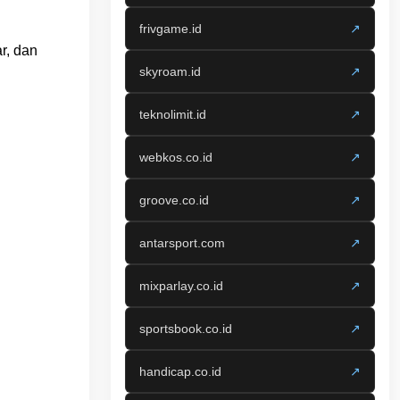
frivgame.id
↗
r, dan
skyroam.id
↗
teknolimit.id
↗
webkos.co.id
↗
groove.co.id
↗
antarsport.com
↗
mixparlay.co.id
↗
sportsbook.co.id
↗
handicap.co.id
↗