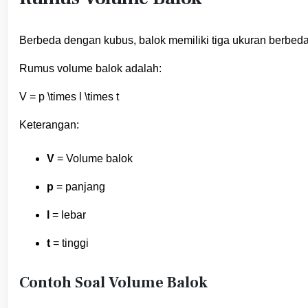
Berbeda dengan kubus, balok memiliki tiga ukuran berbeda y
Rumus volume balok adalah:
V = p \times l \times t
Keterangan:
V
= Volume balok
p
= panjang
l
= lebar
t
= tinggi
Contoh Soal Volume Balok