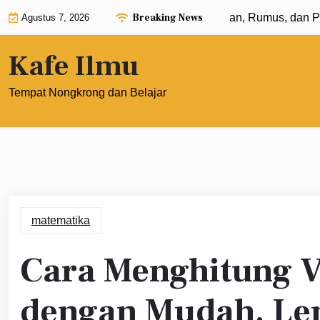
Skip
Breaking News
Eksponen dengan Pangkat 0: Pengertian, Rumus, dan Pener
Agustus 7, 2026
to
content
Kafe Ilmu
Tempat Nongkrong dan Belajar
matematika
Cara Menghitung 
dengan Mudah, Le