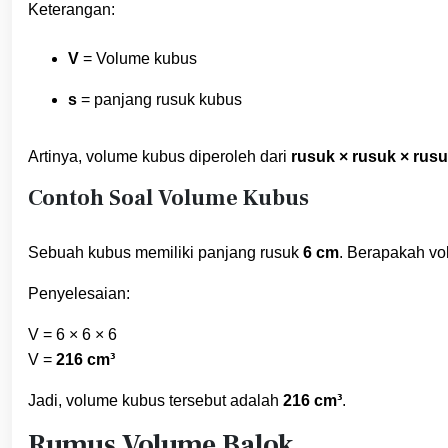
Keterangan:
V
= Volume kubus
s
= panjang rusuk kubus
Artinya, volume kubus diperoleh dari
rusuk × rusuk × rus
Contoh Soal Volume Kubus
Sebuah kubus memiliki panjang rusuk
6 cm
. Berapakah v
Penyelesaian:
V = 6 × 6 × 6
V =
216 cm³
Jadi, volume kubus tersebut adalah
216 cm³
.
Rumus Volume Balok