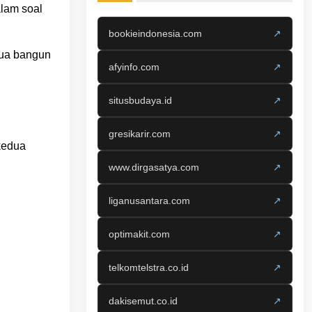
alam soal
bookieindonesia.com
↗
dua bangun
afyinfo.com
↗
situsbudaya.id
↗
gresikarir.com
↗
kedua
www.dirgasatya.com
↗
liganusantara.com
↗
optimakit.com
↗
telkomtelstra.co.id
↗
dakisemut.co.id
↗