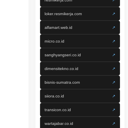
resmikerja.com
↗
loker.resmikerja.com
↗
alfamart.web.id
↗
micro.co.id
↗
sanghyangseri.co.id
↗
dimensitekno.co.id
↗
bisnis-sumatra.com
↗
siiora.co.id
↗
transicon.co.id
↗
wartajabar.co.id
↗