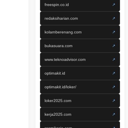
freespin.co.id
↗
redaksiharian.com
↗
kolamberenang.com
↗
bukasuara.com
↗
www.teknoadvisor.com
↗
optimakit.id
↗
optimakit.id/loker/
↗
loker2025.com
↗
kerja2025.com
↗