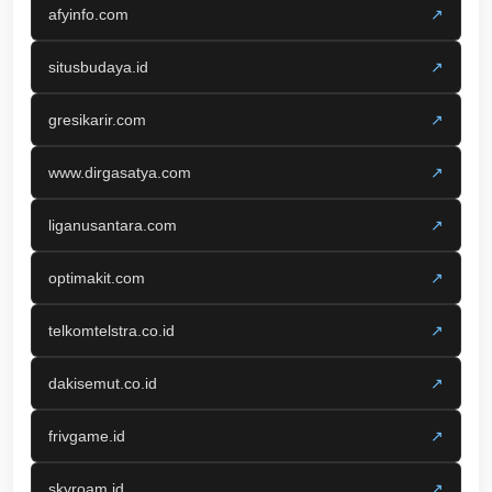
afyinfo.com
↗
situsbudaya.id
↗
gresikarir.com
↗
www.dirgasatya.com
↗
liganusantara.com
↗
optimakit.com
↗
telkomtelstra.co.id
↗
dakisemut.co.id
↗
frivgame.id
↗
skyroam.id
↗