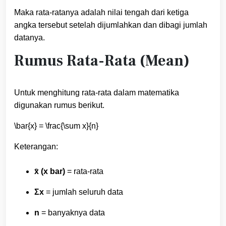
Maka rata-ratanya adalah nilai tengah dari ketiga
angka tersebut setelah dijumlahkan dan dibagi jumlah
datanya.
Rumus Rata-Rata (Mean)
Untuk menghitung rata-rata dalam matematika
digunakan rumus berikut.
\bar{x} = \frac{\sum x}{n}
Keterangan:
x̄ (x bar)
= rata-rata
Σx
= jumlah seluruh data
n
= banyaknya data