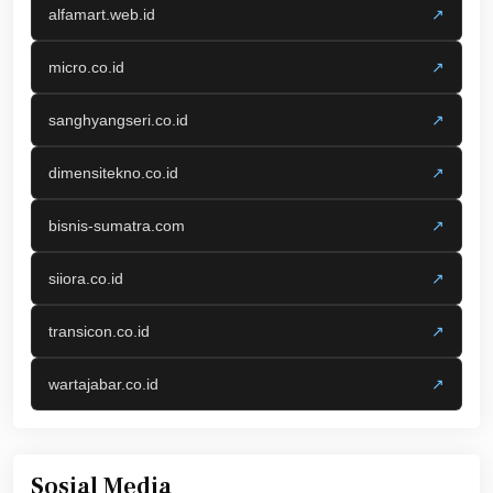
alfamart.web.id
↗
micro.co.id
↗
sanghyangseri.co.id
↗
dimensitekno.co.id
↗
bisnis-sumatra.com
↗
siiora.co.id
↗
transicon.co.id
↗
wartajabar.co.id
↗
Sosial Media