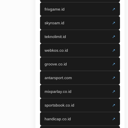
frivgame.id
↗
skyroam.id
↗
teknolimit.id
↗
webkos.co.id
↗
groove.co.id
↗
antarsport.com
↗
mixparlay.co.id
↗
sportsbook.co.id
↗
handicap.co.id
↗