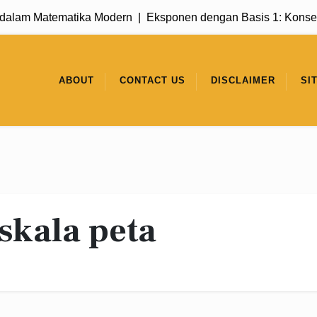
lam Matematika Modern |
Eksponen dengan Basis 1: Konsep S
ABOUT
CONTACT US
DISCLAIMER
SI
skala peta