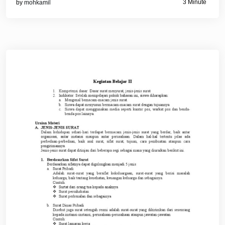
3 Minute
by
mohkamil