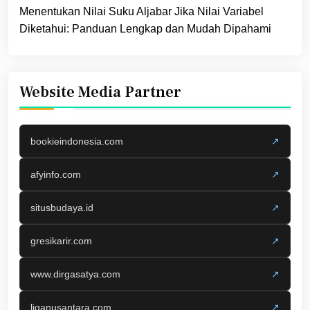
Menentukan Nilai Suku Aljabar Jika Nilai Variabel
Diketahui: Panduan Lengkap dan Mudah Dipahami
Website Media Partner
bookieindonesia.com
↗
afyinfo.com
↗
situsbudaya.id
↗
gresikarir.com
↗
www.dirgasatya.com
↗
liganusantara.com
↗