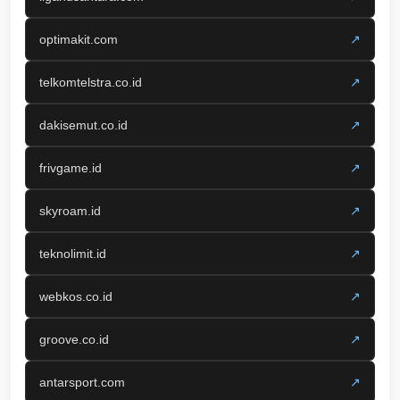
optimakit.com
↗
telkomtelstra.co.id
↗
dakisemut.co.id
↗
frivgame.id
↗
skyroam.id
↗
teknolimit.id
↗
webkos.co.id
↗
groove.co.id
↗
antarsport.com
↗