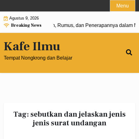
Skip
Menu
to
Agustus 9, 2026
content
Breaking News
Pangkat 0: Pengertian, Rumus, dan Penerapannya dalam Mat
Kafe Ilmu
Tempat Nongkrong dan Belajar
Tag:
sebutkan dan jelaskan jenis
jenis surat undangan