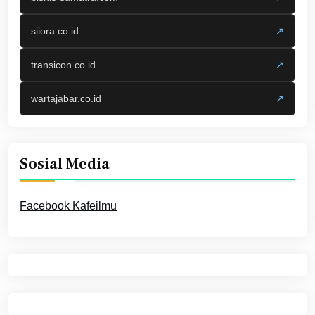
siiora.co.id
↗
transicon.co.id
↗
wartajabar.co.id
↗
Sosial Media
Facebook Kafeilmu