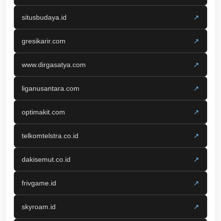
situsbudaya.id
↗
gresikarir.com
↗
www.dirgasatya.com
↗
liganusantara.com
↗
optimakit.com
↗
telkomtelstra.co.id
↗
dakisemut.co.id
↗
frivgame.id
↗
skyroam.id
↗