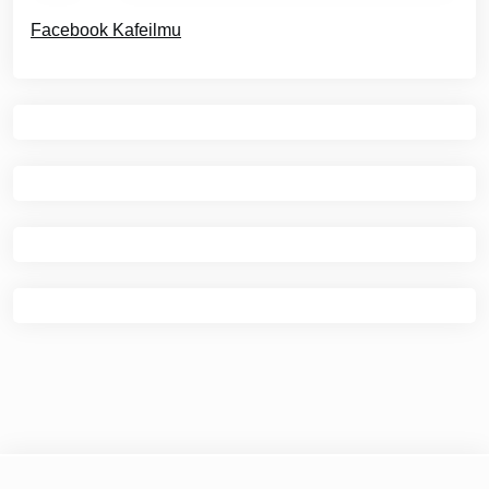
Facebook Kafeilmu
© 2026
Kafe Ilmu
|
Theme Newspaper Eye
by Wp