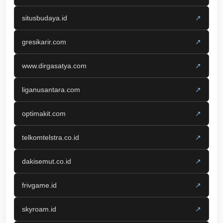
situsbudaya.id
↗
gresikarir.com
↗
www.dirgasatya.com
↗
liganusantara.com
↗
optimakit.com
↗
telkomtelstra.co.id
↗
dakisemut.co.id
↗
frivgame.id
↗
skyroam.id
↗