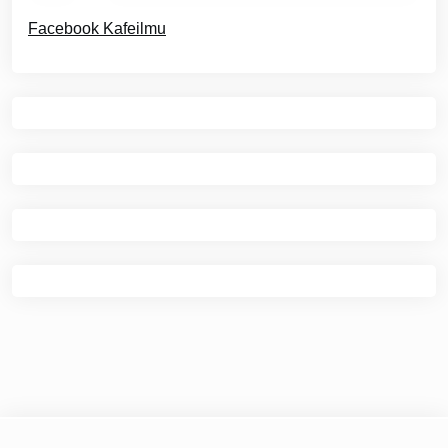
Facebook Kafeilmu
© 2026
Kafe Ilmu
|
Theme Newspaper Eye
by Wp