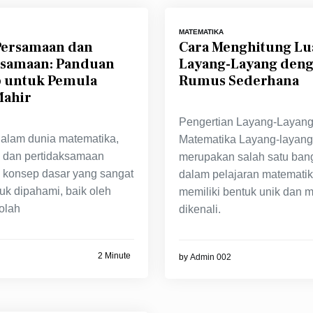
MATEMATIKA
 Persamaan dan
Cara Menghitung Lu
ksamaan: Panduan
Layang-Layang den
 untuk Pemula
Rumus Sederhana
Mahir
Pengertian Layang-Layan
Dalam dunia matematika,
Matematika Layang-layang
 dan pertidaksamaan
merupakan salah satu ban
konsep dasar yang sangat
dalam pelajaran matemati
uk dipahami, baik oleh
memiliki bentuk unik dan 
olah
dikenali.
2 Minute
by
Admin 002