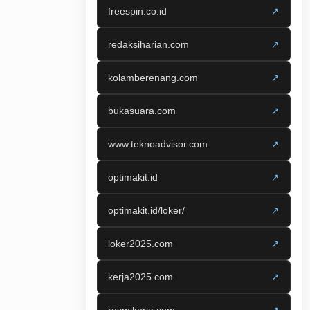
freespin.co.id
↗
redaksiharian.com
↗
kolamberenang.com
↗
bukasuara.com
↗
www.teknoadvisor.com
↗
optimakit.id
↗
optimakit.id/loker/
↗
loker2025.com
↗
kerja2025.com
↗