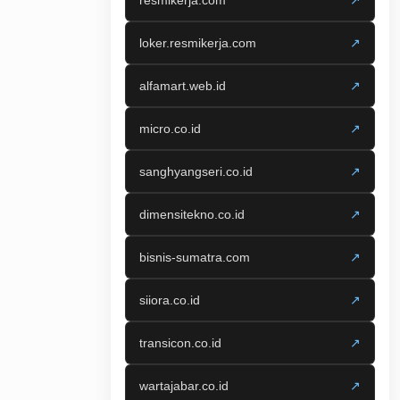
resmikerja.com
↗
loker.resmikerja.com
↗
alfamart.web.id
↗
micro.co.id
↗
sanghyangseri.co.id
↗
dimensitekno.co.id
↗
bisnis-sumatra.com
↗
siiora.co.id
↗
transicon.co.id
↗
wartajabar.co.id
↗