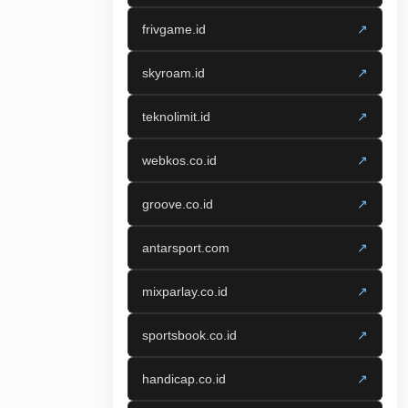
frivgame.id
↗
skyroam.id
↗
teknolimit.id
↗
webkos.co.id
↗
groove.co.id
↗
antarsport.com
↗
mixparlay.co.id
↗
sportsbook.co.id
↗
handicap.co.id
↗