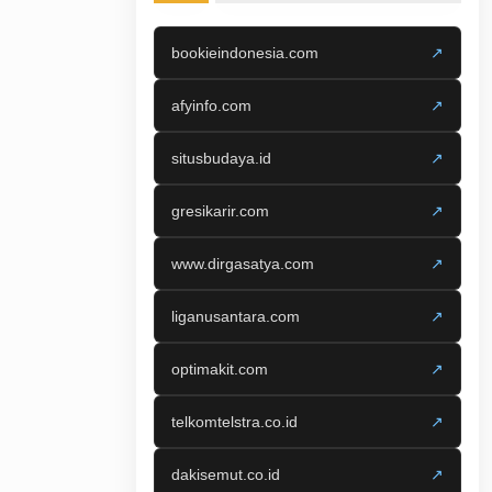
bookieindonesia.com
↗
afyinfo.com
↗
situsbudaya.id
↗
gresikarir.com
↗
www.dirgasatya.com
↗
liganusantara.com
↗
optimakit.com
↗
telkomtelstra.co.id
↗
dakisemut.co.id
↗