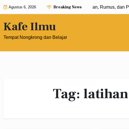
Skip
Breaking News
Eksponen dengan Pangkat 0: Pengertian, Rumus, dan Pen
Agustus 6, 2026
to
content
Kafe Ilmu
Tempat Nongkrong dan Belajar
Tag:
latiha