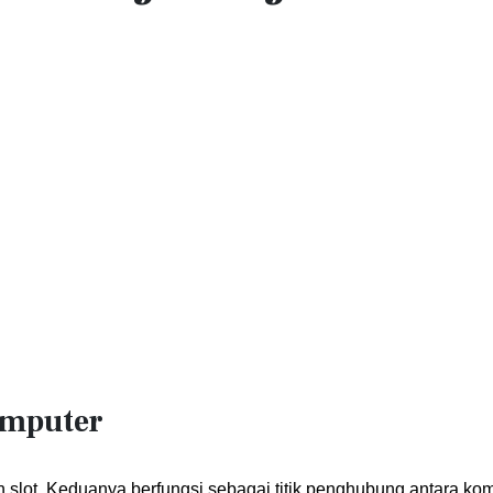
Komputer
slot. Keduanya berfungsi sebagai titik penghubung antara ko