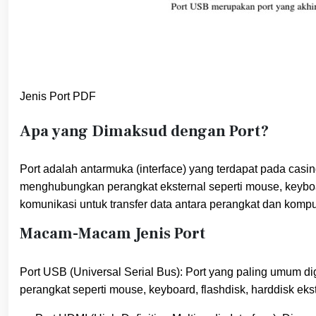
Jenis Port PDF
Apa yang Dimaksud dengan Port?
Port adalah antarmuka (interface) yang terdapat pada casi
menghubungkan perangkat eksternal seperti mouse, keyboard,
komunikasi untuk transfer data antara perangkat dan kompu
Macam-Macam Jenis Port
Port USB (Universal Serial Bus): Port yang paling umum 
perangkat seperti mouse, keyboard, flashdisk, harddisk ekste