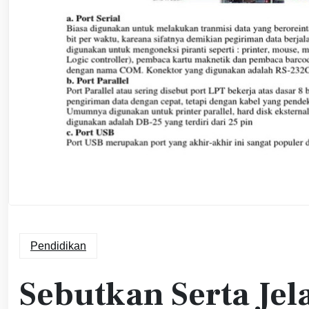
Pendidikan
Sebutkan Serta Jela