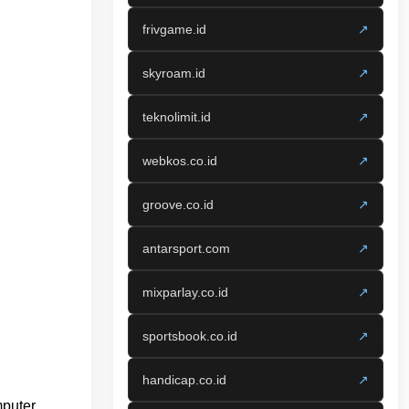
frivgame.id
↗
skyroam.id
↗
teknolimit.id
↗
webkos.co.id
↗
groove.co.id
↗
antarsport.com
↗
mixparlay.co.id
↗
sportsbook.co.id
↗
handicap.co.id
↗
mputer