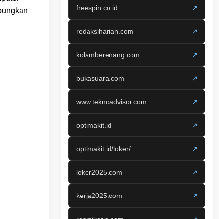
freespin.co.id
↗
ubungkan
redaksiharian.com
↗
kolamberenang.com
↗
bukasuara.com
↗
www.teknoadvisor.com
↗
optimakit.id
↗
optimakit.id/loker/
↗
loker2025.com
↗
kerja2025.com
↗