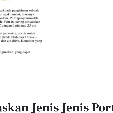
skan Jenis Jenis Por