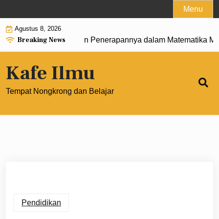
Skip
Menu
to
Agustus 8, 2026
content
Breaking News
engertian, Rumus, dan Penerapannya dalam Matematika Mode
Kafe Ilmu
Tempat Nongkrong dan Belajar
Pendidikan