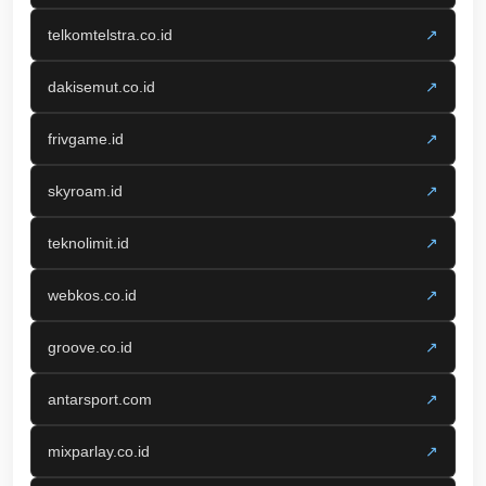
telkomtelstra.co.id
↗
dakisemut.co.id
↗
frivgame.id
↗
skyroam.id
↗
teknolimit.id
↗
webkos.co.id
↗
groove.co.id
↗
antarsport.com
↗
mixparlay.co.id
↗