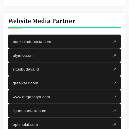
Website Media Partner
bookieindonesia.com
↗
afyinfo.com
↗
situsbudaya.id
↗
gresikarir.com
↗
www.dirgasatya.com
↗
liganusantara.com
↗
optimakit.com
↗