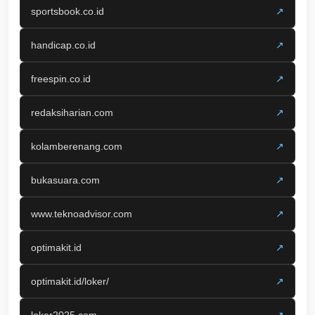
sportsbook.co.id
↗
handicap.co.id
↗
freespin.co.id
↗
redaksiharian.com
↗
kolamberenang.com
↗
bukasuara.com
↗
www.teknoadvisor.com
↗
optimakit.id
↗
optimakit.id/loker/
↗