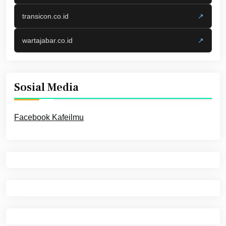
transicon.co.id
↗
wartajabar.co.id
↗
Sosial Media
Facebook Kafeilmu