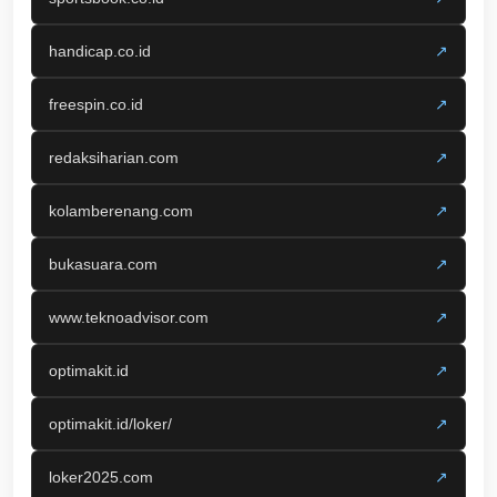
handicap.co.id
↗
freespin.co.id
↗
redaksiharian.com
↗
kolamberenang.com
↗
bukasuara.com
↗
www.teknoadvisor.com
↗
optimakit.id
↗
optimakit.id/loker/
↗
loker2025.com
↗