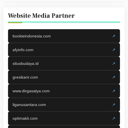
Website Media Partner
bookieindonesia.com
↗
afyinfo.com
↗
situsbudaya.id
↗
gresikarir.com
↗
www.dirgasatya.com
↗
liganusantara.com
↗
optimakit.com
↗