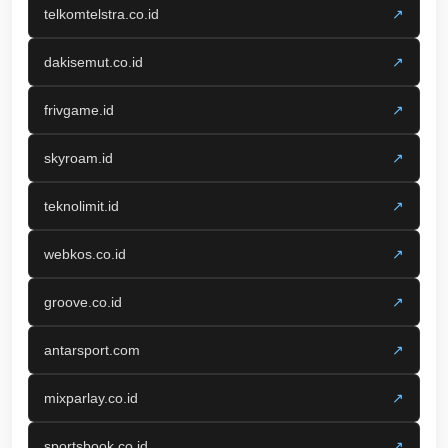
telkomtelstra.co.id
↗
dakisemut.co.id
↗
frivgame.id
↗
skyroam.id
↗
teknolimit.id
↗
webkos.co.id
↗
groove.co.id
↗
antarsport.com
↗
mixparlay.co.id
↗
sportsbook.co.id
↗