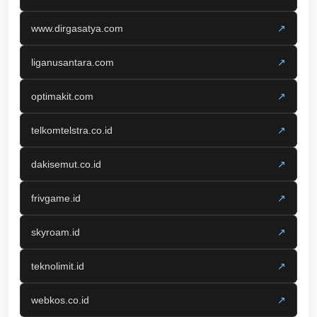
www.dirgasatya.com
↗
liganusantara.com
↗
optimakit.com
↗
telkomtelstra.co.id
↗
dakisemut.co.id
↗
frivgame.id
↗
skyroam.id
↗
teknolimit.id
↗
webkos.co.id
↗