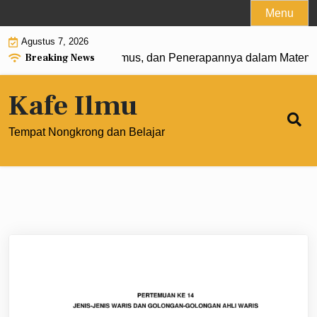
Skip
Menu
to
Agustus 7, 2026
content
Breaking News
t 0: Pengertian, Rumus, dan Penerapannya dalam Matematik
Kafe Ilmu
Tempat Nongkrong dan Belajar