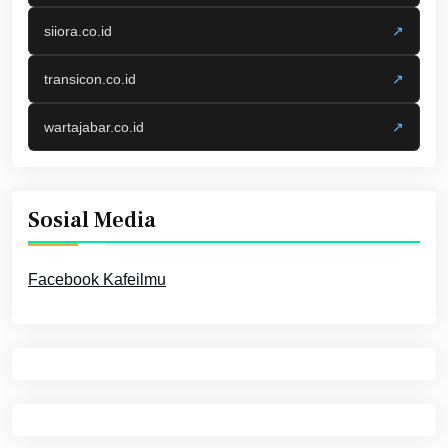
siiora.co.id
↗
transicon.co.id
↗
wartajabar.co.id
↗
Sosial Media
Facebook Kafeilmu