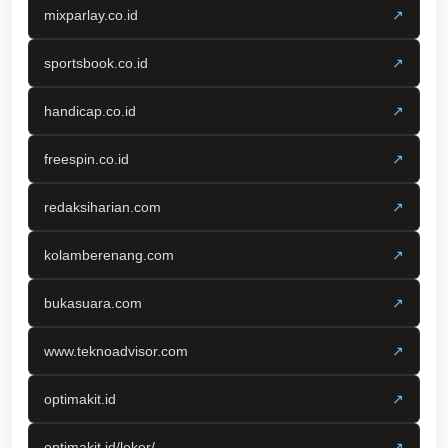
mixparlay.co.id
↗
sportsbook.co.id
↗
handicap.co.id
↗
freespin.co.id
↗
redaksiharian.com
↗
kolamberenang.com
↗
bukasuara.com
↗
www.teknoadvisor.com
↗
optimakit.id
↗
optimakit.id/loker/
↗