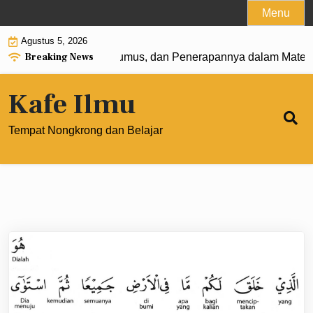
Skip
Menu
to
Agustus 5, 2026
content
Breaking News
at 0: Pengertian, Rumus, dan Penerapannya dalam Matemati
Kafe Ilmu
Tempat Nongkrong dan Belajar