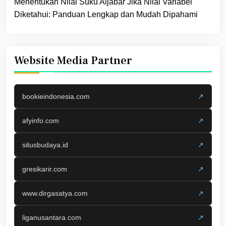
Menentukan Nilai Suku Aljabar Jika Nilai Variabel
Diketahui: Panduan Lengkap dan Mudah Dipahami
Website Media Partner
bookieindonesia.com
↗
afyinfo.com
↗
situsbudaya.id
↗
gresikarir.com
↗
www.dirgasatya.com
↗
liganusantara.com
↗