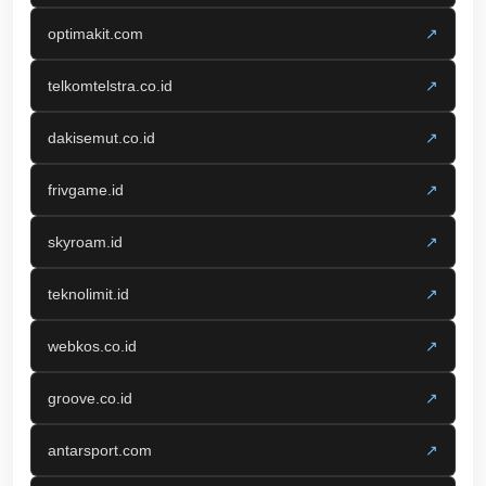
optimakit.com
↗
telkomtelstra.co.id
↗
dakisemut.co.id
↗
frivgame.id
↗
skyroam.id
↗
teknolimit.id
↗
webkos.co.id
↗
groove.co.id
↗
antarsport.com
↗