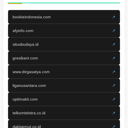
bookieindonesia.com
↗
afyinfo.com
↗
situsbudaya.id
↗
gresikarir.com
↗
www.dirgasatya.com
↗
liganusantara.com
↗
optimakit.com
↗
telkomtelstra.co.id
↗
dakisemut.co.id
↗