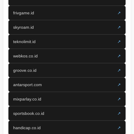
frivgame.id
↗
skyroam.id
↗
teknolimit.id
↗
webkos.co.id
↗
groove.co.id
↗
antarsport.com
↗
mixparlay.co.id
↗
sportsbook.co.id
↗
handicap.co.id
↗