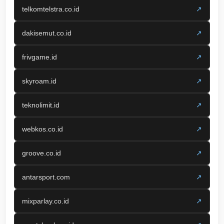
telkomtelstra.co.id
↗
dakisemut.co.id
↗
frivgame.id
↗
skyroam.id
↗
teknolimit.id
↗
webkos.co.id
↗
groove.co.id
↗
antarsport.com
↗
mixparlay.co.id
↗