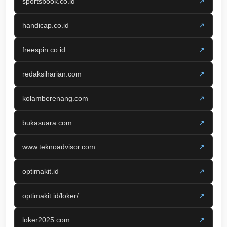
sportsbook.co.id
↗
handicap.co.id
↗
freespin.co.id
↗
redaksiharian.com
↗
kolamberenang.com
↗
bukasuara.com
↗
www.teknoadvisor.com
↗
optimakit.id
↗
optimakit.id/loker/
↗
loker2025.com
↗