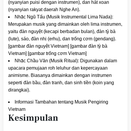
(nyanyian puisi dengan instrumen), dan hát xoan
(nyanyian rakyat daerah Nghe An).
Nhạ̃c Ngũ Tấu (Musik Instrumental Lima Nada):
Merupakan musik yang dimainkan oleh lima instrumen,
yaitu đàn nguyệt (kecapi berbadan bulan), đàn tỳ bà
(lute), sáo, đàn nhị (erhu), dan trống cơm (gendang).
[gambar đàn nguyệt Vietnam] [gambar đàn tỳ bà
Vietnam] [gambar trống cơm Vietnam]
Nhạ̃c Chầu Văn (Musik Ritual): Digunakan dalam
upacara pemujaan roh leluhur dan kepercayaan
animisme. Biasanya dimainkan dengan instrumen
seperti đàn bầu, đàn tranh, dan sinh tiền (koin yang
dirangkai).
Informasi Tambahan tentang Musik Pengiring
Vietnam
Kesimpulan