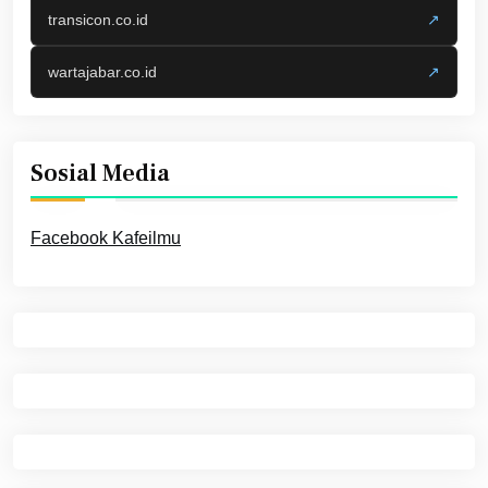
transicon.co.id
↗
wartajabar.co.id
↗
Sosial Media
Facebook Kafeilmu