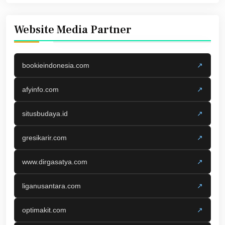
Website Media Partner
bookieindonesia.com
↗
afyinfo.com
↗
situsbudaya.id
↗
gresikarir.com
↗
www.dirgasatya.com
↗
liganusantara.com
↗
optimakit.com
↗