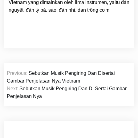
Vietnam yang dimainkan oleh lima instrumen, yaitu đàn
nguyệt, đàn tỳ bà, sáo, đàn nhị, dan trống cơm.
Navigasi
Previous:
Sebutkan Musik Pengiring Dan Disertai
pos
Gambar Penjelasan Nya Vietnam
Next:
Sebutkan Musik Pengiring Dan Di Sertai Gambar
Penjelasan Nya