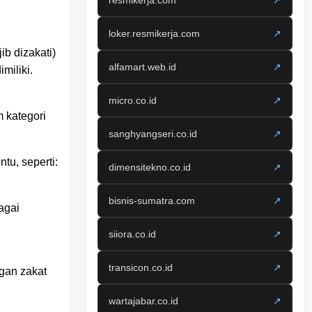
resmikerja.com
↗
loker.resmikerja.com
↗
b dizakati)
alfamart.web.id
↗
miliki.
micro.co.id
↗
 kategori
sanghyangseri.co.id
↗
tu, seperti:
dimensitekno.co.id
↗
bisnis-sumatra.com
↗
agai
siiora.co.id
↗
transicon.co.id
↗
ngan zakat
wartajabar.co.id
↗