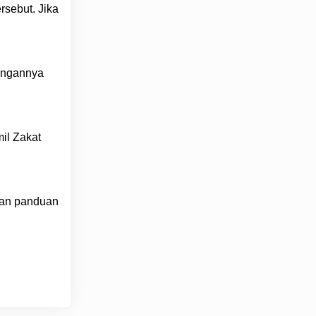
ersebut. Jika
gungannya
il Zakat
dan panduan