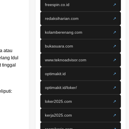
freespin.co.id
↗
redaksiharian.com
↗
kolamberenang.com
↗
bukasuara.com
↗
a atau
lang Idul
www.teknoadvisor.com
↗
 tinggal
optimakit.id
↗
optimakit.id/loker/
↗
iputi:
loker2025.com
↗
kerja2025.com
↗