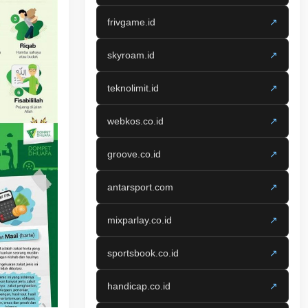
frivgame.id
↗
skyroam.id
↗
teknolimit.id
↗
webkos.co.id
↗
groove.co.id
↗
antarsport.com
↗
mixparlay.co.id
↗
sportsbook.co.id
↗
handicap.co.id
↗