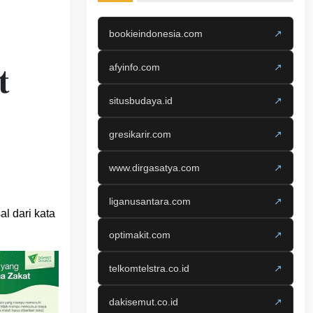
bookieindonesia.com
↗
t
afyinfo.com
↗
situsbudaya.id
↗
gresikarir.com
↗
www.dirgasatya.com
↗
liganusantara.com
↗
l dari kata
optimakit.com
↗
telkomtelstra.co.id
↗
dakisemut.co.id
↗