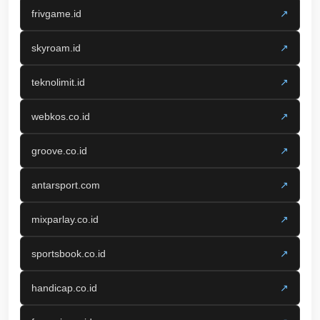
frivgame.id
↗
skyroam.id
↗
teknolimit.id
↗
webkos.co.id
↗
groove.co.id
↗
antarsport.com
↗
mixparlay.co.id
↗
sportsbook.co.id
↗
handicap.co.id
↗