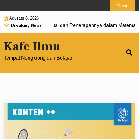
Skip
Menu
to
Agustus 6, 2026
content
Breaking News
 Pengertian, Rumus, dan Penerapannya dalam Matematika M
Kafe Ilmu
Tempat Nongkrong dan Belajar