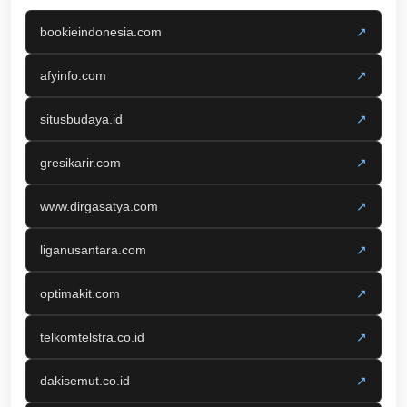
bookieindonesia.com
↗
afyinfo.com
↗
situsbudaya.id
↗
gresikarir.com
↗
www.dirgasatya.com
↗
liganusantara.com
↗
optimakit.com
↗
telkomtelstra.co.id
↗
dakisemut.co.id
↗