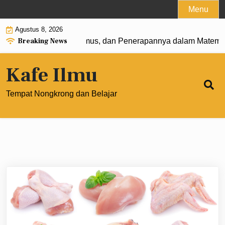
Skip
Menu
to
Agustus 8, 2026
content
Breaking News
 0: Pengertian, Rumus, dan Penerapannya dalam Matematika
Kafe Ilmu
Tempat Nongkrong dan Belajar