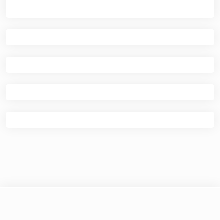
© 2026
Kafe Ilmu
|
Theme Newspaper Eye
by Wp
Theme Space.