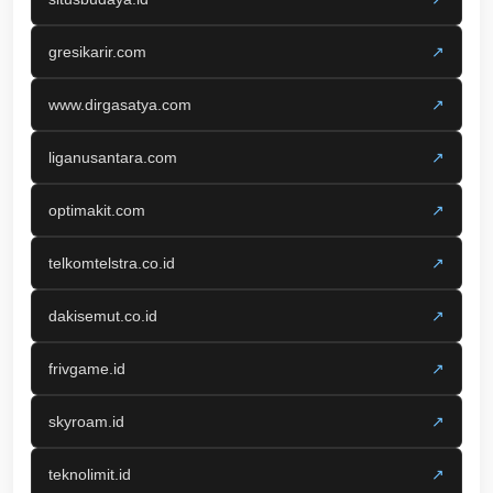
gresikarir.com
↗
www.dirgasatya.com
↗
liganusantara.com
↗
optimakit.com
↗
telkomtelstra.co.id
↗
dakisemut.co.id
↗
frivgame.id
↗
skyroam.id
↗
teknolimit.id
↗