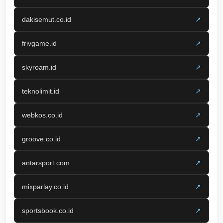
dakisemut.co.id
↗
frivgame.id
↗
skyroam.id
↗
teknolimit.id
↗
webkos.co.id
↗
groove.co.id
↗
antarsport.com
↗
mixparlay.co.id
↗
sportsbook.co.id
↗