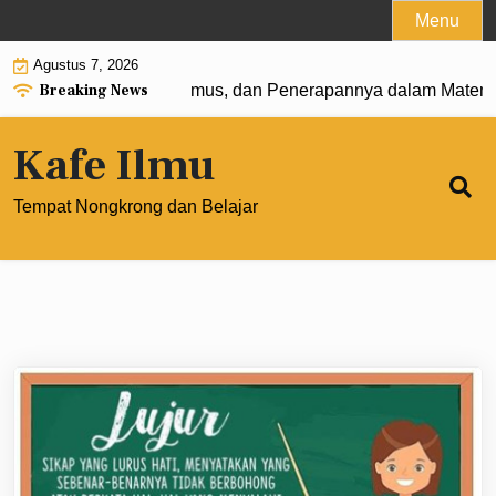
Skip
Menu
to
Agustus 7, 2026
content
Breaking News
t 0: Pengertian, Rumus, dan Penerapannya dalam Matemati
Kafe Ilmu
Tempat Nongkrong dan Belajar