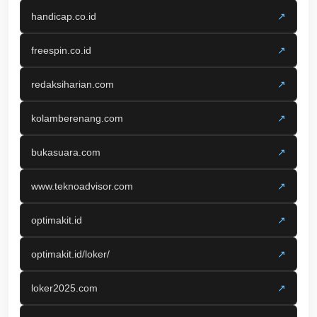
handicap.co.id
↗
freespin.co.id
↗
redaksiharian.com
↗
kolamberenang.com
↗
bukasuara.com
↗
www.teknoadvisor.com
↗
optimakit.id
↗
optimakit.id/loker/
↗
loker2025.com
↗