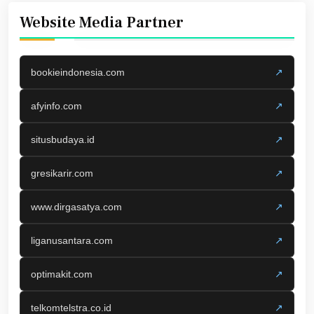
Website Media Partner
bookieindonesia.com
↗
afyinfo.com
↗
situsbudaya.id
↗
gresikarir.com
↗
www.dirgasatya.com
↗
liganusantara.com
↗
optimakit.com
↗
telkomtelstra.co.id
↗