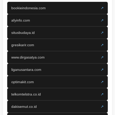
bookieindonesia.com
↗
afyinfo.com
↗
situsbudaya.id
↗
gresikarir.com
↗
www.dirgasatya.com
↗
liganusantara.com
↗
optimakit.com
↗
telkomtelstra.co.id
↗
dakisemut.co.id
↗