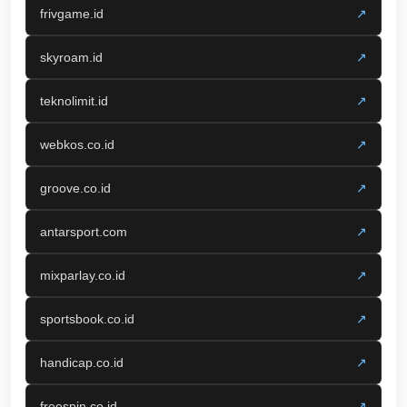
frivgame.id
↗
skyroam.id
↗
teknolimit.id
↗
webkos.co.id
↗
groove.co.id
↗
antarsport.com
↗
mixparlay.co.id
↗
sportsbook.co.id
↗
handicap.co.id
↗
freespin.co.id
↗