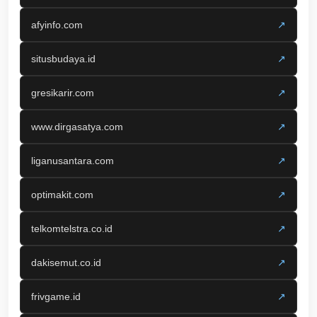
afyinfo.com
↗
situsbudaya.id
↗
gresikarir.com
↗
www.dirgasatya.com
↗
liganusantara.com
↗
optimakit.com
↗
telkomtelstra.co.id
↗
dakisemut.co.id
↗
frivgame.id
↗