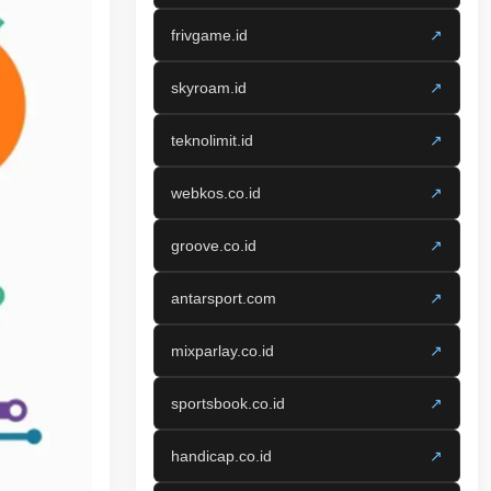
frivgame.id
↗
skyroam.id
↗
teknolimit.id
↗
webkos.co.id
↗
groove.co.id
↗
antarsport.com
↗
mixparlay.co.id
↗
sportsbook.co.id
↗
handicap.co.id
↗