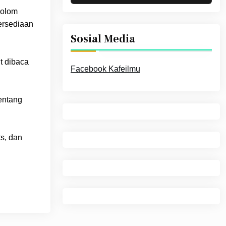
kolom
ersediaan
Sosial Media
it dibaca
Facebook Kafeilmu
tentang
s, dan