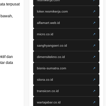
resmikerja.com
↗
ta terpusat
loker.resmikerja.com
↗
n bawah,
alfamart.web.id
↗
micro.co.id
↗
sanghyangseri.co.id
↗
ktif dan
dimensitekno.co.id
↗
tar data
bisnis-sumatra.com
↗
siiora.co.id
↗
transicon.co.id
↗
wartajabar.co.id
↗