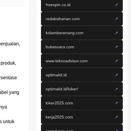
freespin.co.id
↗
redaksiharian.com
↗
kolamberenang.com
↗
penjualan,
bukasuara.com
↗
www.teknoadvisor.com
↗
 produk,
optimakit.id
↗
rsentase
optimakit.id/loker/
↗
abel yang
loker2025.com
↗
lnya
kerja2025.com
↗
s untuk