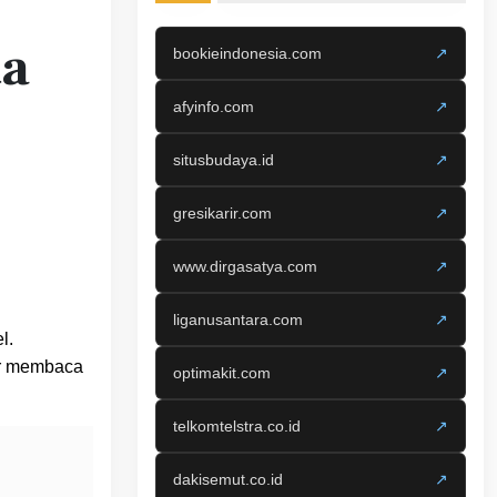
ta
bookieindonesia.com
↗
afyinfo.com
↗
situsbudaya.id
↗
gresikarir.com
↗
www.dirgasatya.com
↗
liganusantara.com
↗
l.
ar membaca
optimakit.com
↗
telkomtelstra.co.id
↗
dakisemut.co.id
↗