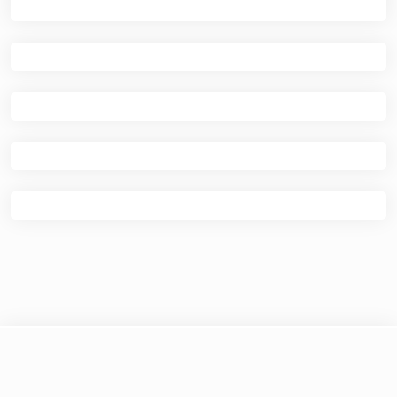
© 2026
Kafe Ilmu
|
Theme Newspaper Eye
by Wp
Theme Space.