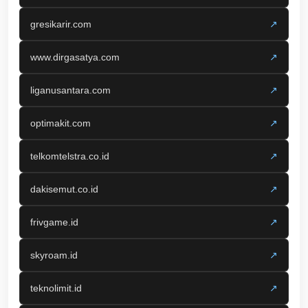
gresikarir.com
↗
www.dirgasatya.com
↗
liganusantara.com
↗
optimakit.com
↗
telkomtelstra.co.id
↗
dakisemut.co.id
↗
frivgame.id
↗
skyroam.id
↗
teknolimit.id
↗