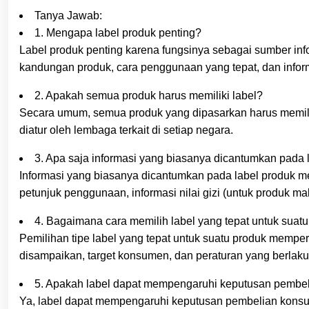
Tanya Jawab:
1. Mengapa label produk penting?
Label produk penting karena fungsinya sebagai sumber in
kandungan produk, cara penggunaan yang tepat, dan inform
2. Apakah semua produk harus memiliki label?
Secara umum, semua produk yang dipasarkan harus memili
diatur oleh lembaga terkait di setiap negara.
3. Apa saja informasi yang biasanya dicantumkan pada 
Informasi yang biasanya dicantumkan pada label produk m
petunjuk penggunaan, informasi nilai gizi (untuk produk maka
4. Bagaimana cara memilih label yang tepat untuk suat
Pemilihan tipe label yang tepat untuk suatu produk mempert
disampaikan, target konsumen, dan peraturan yang berlaku
5. Apakah label dapat mempengaruhi keputusan pembe
Ya, label dapat mempengaruhi keputusan pembelian konsum