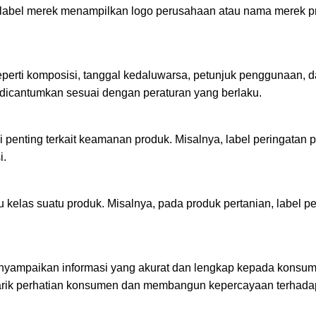
a, label merek menampilkan logo perusahaan atau nama merek 
seperti komposisi, tanggal kedaluwarsa, petunjuk penggunaan, 
ib dicantumkan sesuai dengan peraturan yang berlaku.
penting terkait keamanan produk. Misalnya, label peringatan 
i.
 kelas suatu produk. Misalnya, pada produk pertanian, label pe
enyampaikan informasi yang akurat dan lengkap kepada konsum
enarik perhatian konsumen dan membangun kepercayaan terhada