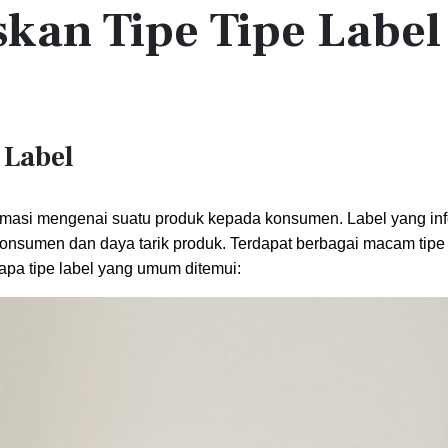
kan Tipe Tipe Label
 Label
masi mengenai suatu produk kepada konsumen. Label yang inf
nsumen dan daya tarik produk. Terdapat berbagai macam tipe 
apa tipe label yang umum ditemui: