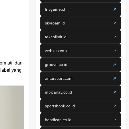
frivgame.id
↗
skyroam.id
↗
teknolimit.id
↗
webkos.co.id
↗
ormatif dan
groove.co.id
↗
label yang
antarsport.com
↗
mixparlay.co.id
↗
sportsbook.co.id
↗
handicap.co.id
↗