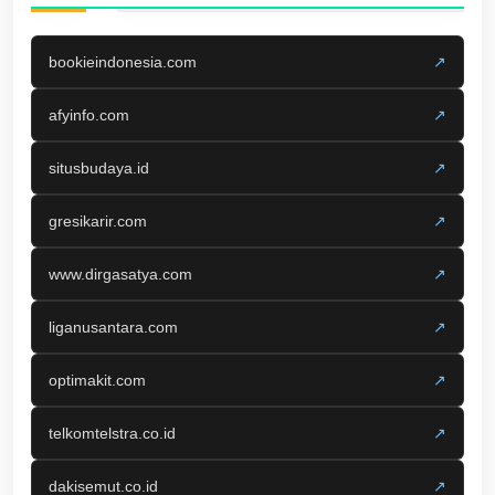
bookieindonesia.com
↗
afyinfo.com
↗
situsbudaya.id
↗
gresikarir.com
↗
www.dirgasatya.com
↗
liganusantara.com
↗
optimakit.com
↗
telkomtelstra.co.id
↗
dakisemut.co.id
↗