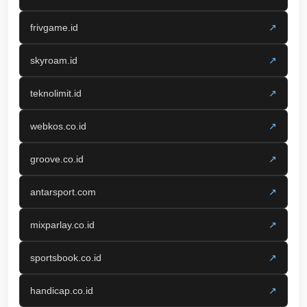
frivgame.id
↗
skyroam.id
↗
teknolimit.id
↗
webkos.co.id
↗
groove.co.id
↗
antarsport.com
↗
mixparlay.co.id
↗
sportsbook.co.id
↗
handicap.co.id
↗