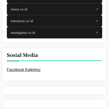
siiora.co.id
↗
transicon.co.id
↗
wartajabar.co.id
↗
Sosial Media
Facebook Kafeilmu