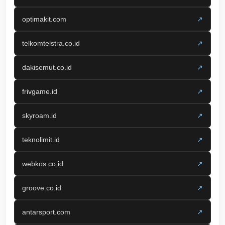
optimakit.com
↗
telkomtelstra.co.id
↗
dakisemut.co.id
↗
frivgame.id
↗
skyroam.id
↗
teknolimit.id
↗
webkos.co.id
↗
groove.co.id
↗
antarsport.com
↗