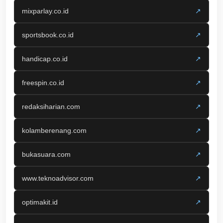
mixparlay.co.id
↗
sportsbook.co.id
↗
handicap.co.id
↗
freespin.co.id
↗
redaksiharian.com
↗
kolamberenang.com
↗
bukasuara.com
↗
www.teknoadvisor.com
↗
optimakit.id
↗