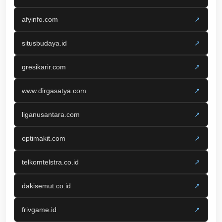
afyinfo.com
↗
situsbudaya.id
↗
gresikarir.com
↗
www.dirgasatya.com
↗
liganusantara.com
↗
optimakit.com
↗
telkomtelstra.co.id
↗
dakisemut.co.id
↗
frivgame.id
↗