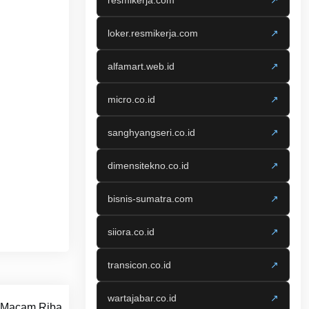
resmikerja.com
↗
loker.resmikerja.com
↗
alfamart.web.id
↗
micro.co.id
↗
sanghyangseri.co.id
↗
dimensitekno.co.id
↗
bisnis-sumatra.com
↗
siiora.co.id
↗
transicon.co.id
↗
wartajabar.co.id
↗
 Macam Riba