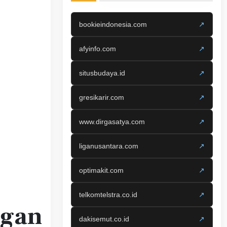
bookieindonesia.com
↗
afyinfo.com
↗
situsbudaya.id
↗
gresikarir.com
↗
www.dirgasatya.com
↗
liganusantara.com
↗
optimakit.com
↗
telkomtelstra.co.id
↗
ngan
dakisemut.co.id
↗