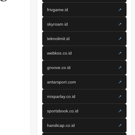
frivgame.id
↗
skyroam.id
↗
teknolimit.id
↗
webkos.co.id
↗
groove.co.id
↗
antarsport.com
↗
mixparlay.co.id
↗
sportsbook.co.id
↗
handicap.co.id
↗