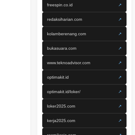
freespin.co.id
↗
redaksiharian.com
↗
kolamberenang.com
↗
bukasuara.com
↗
www.teknoadvisor.com
↗
optimakit.id
↗
optimakit.id/loker/
↗
loker2025.com
↗
kerja2025.com
↗