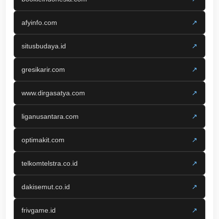
afyinfo.com
↗
situsbudaya.id
↗
gresikarir.com
↗
www.dirgasatya.com
↗
liganusantara.com
↗
optimakit.com
↗
telkomtelstra.co.id
↗
dakisemut.co.id
↗
frivgame.id
↗