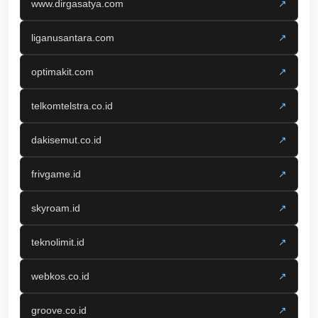
www.dirgasatya.com
↗
liganusantara.com
↗
optimakit.com
↗
telkomtelstra.co.id
↗
dakisemut.co.id
↗
frivgame.id
↗
skyroam.id
↗
teknolimit.id
↗
webkos.co.id
↗
groove.co.id
↗