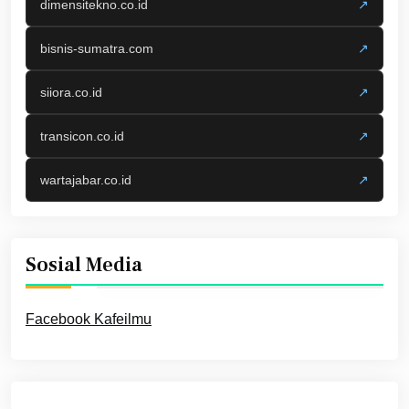
dimensitekno.co.id
↗
bisnis-sumatra.com
↗
siiora.co.id
↗
transicon.co.id
↗
wartajabar.co.id
↗
Sosial Media
Facebook Kafeilmu