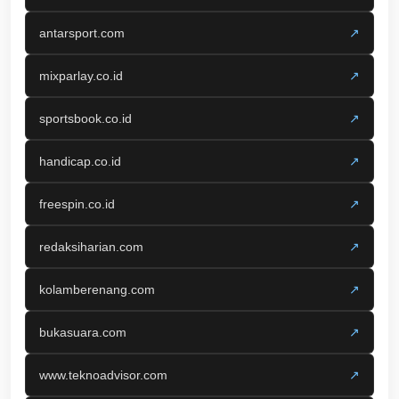
antarsport.com
↗
mixparlay.co.id
↗
sportsbook.co.id
↗
handicap.co.id
↗
freespin.co.id
↗
redaksiharian.com
↗
kolamberenang.com
↗
bukasuara.com
↗
www.teknoadvisor.com
↗