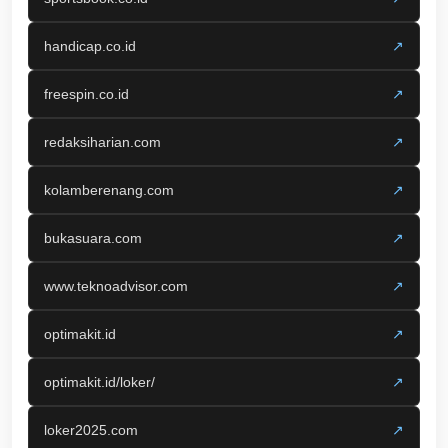
handicap.co.id
↗
freespin.co.id
↗
redaksiharian.com
↗
kolamberenang.com
↗
bukasuara.com
↗
www.teknoadvisor.com
↗
optimakit.id
↗
optimakit.id/loker/
↗
loker2025.com
↗