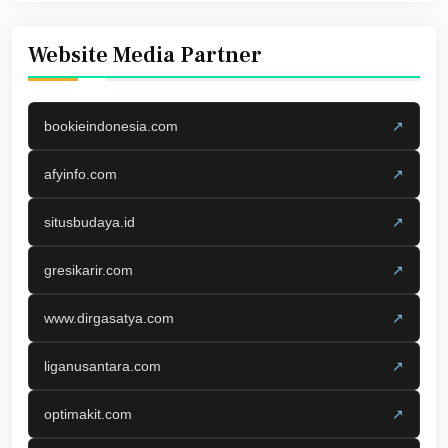
Website Media Partner
bookieindonesia.com
↗
afyinfo.com
↗
situsbudaya.id
↗
gresikarir.com
↗
www.dirgasatya.com
↗
liganusantara.com
↗
optimakit.com
↗