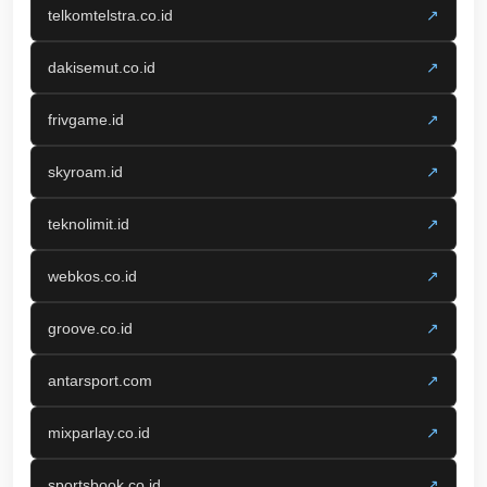
telkomtelstra.co.id
↗
dakisemut.co.id
↗
frivgame.id
↗
skyroam.id
↗
teknolimit.id
↗
webkos.co.id
↗
groove.co.id
↗
antarsport.com
↗
mixparlay.co.id
↗
sportsbook.co.id
↗