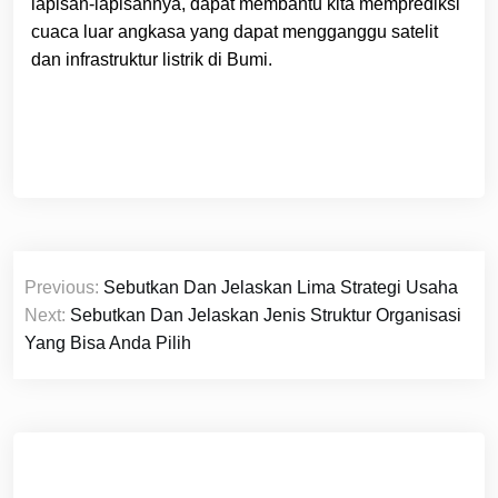
lapisan-lapisannya, dapat membantu kita memprediksi
cuaca luar angkasa yang dapat mengganggu satelit
dan infrastruktur listrik di Bumi.
Navigasi
Previous:
Sebutkan Dan Jelaskan Lima Strategi Usaha
pos
Next:
Sebutkan Dan Jelaskan Jenis Struktur Organisasi
Yang Bisa Anda Pilih