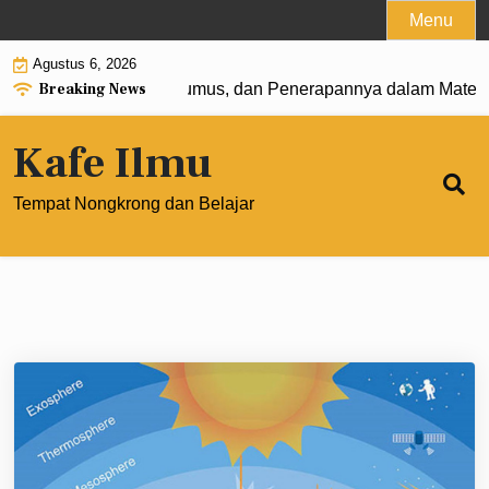
Skip
Menu
to
Agustus 6, 2026
content
Breaking News
at 0: Pengertian, Rumus, dan Penerapannya dalam Matemat
Kafe Ilmu
Tempat Nongkrong dan Belajar