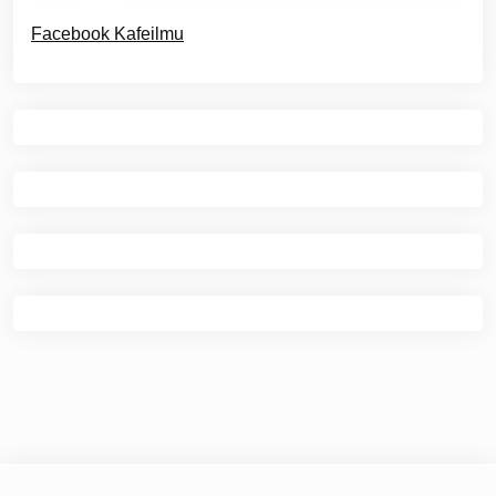
Facebook Kafeilmu
© 2026
Kafe Ilmu
|
Theme Newspaper Eye
by Wp