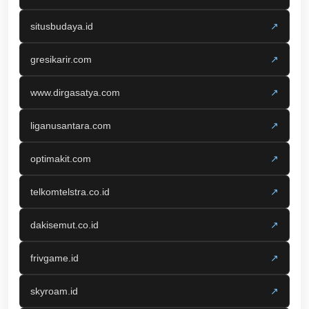
situsbudaya.id
↗
gresikarir.com
↗
www.dirgasatya.com
↗
liganusantara.com
↗
optimakit.com
↗
telkomtelstra.co.id
↗
dakisemut.co.id
↗
frivgame.id
↗
skyroam.id
↗