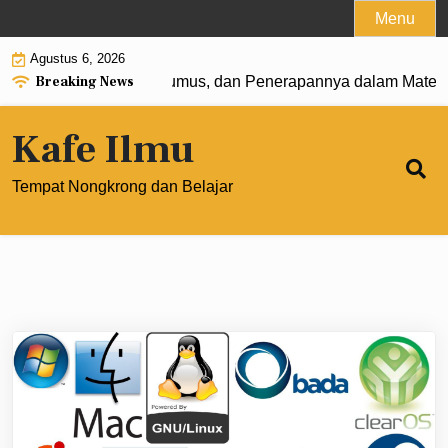
Skip
Menu
to
Agustus 6, 2026
content
Breaking News
at 0: Pengertian, Rumus, dan Penerapannya dalam Matemati
Kafe Ilmu
Tempat Nongkrong dan Belajar