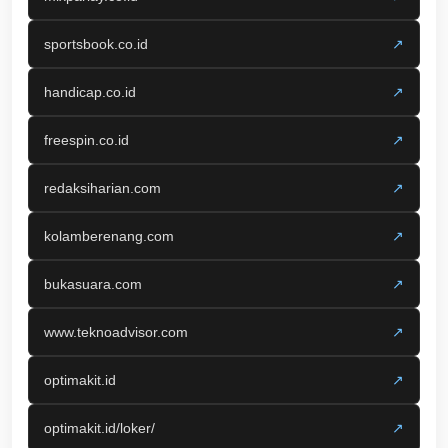
sportsbook.co.id
↗
handicap.co.id
↗
freespin.co.id
↗
redaksiharian.com
↗
kolamberenang.com
↗
bukasuara.com
↗
www.teknoadvisor.com
↗
optimakit.id
↗
optimakit.id/loker/
↗