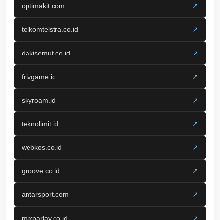
optimakit.com
↗
telkomtelstra.co.id
↗
dakisemut.co.id
↗
frivgame.id
↗
skyroam.id
↗
teknolimit.id
↗
webkos.co.id
↗
groove.co.id
↗
antarsport.com
↗
mixparlay.co.id
↗