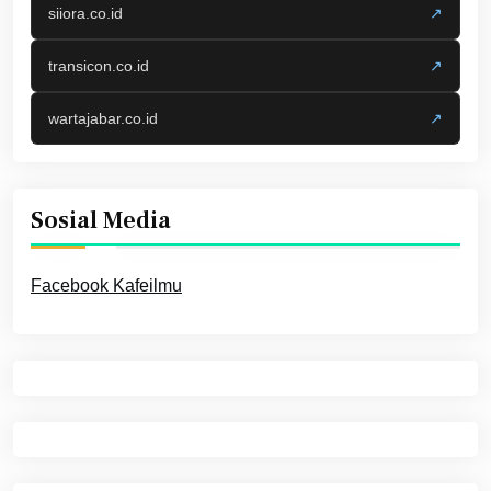
siiora.co.id
↗
transicon.co.id
↗
wartajabar.co.id
↗
Sosial Media
Facebook Kafeilmu