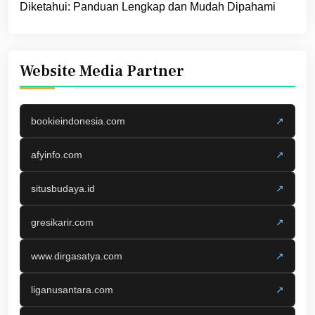
Diketahui: Panduan Lengkap dan Mudah Dipahami
Website Media Partner
bookieindonesia.com
↗
afyinfo.com
↗
situsbudaya.id
↗
gresikarir.com
↗
www.dirgasatya.com
↗
liganusantara.com
↗