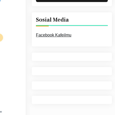
Sosial Media
Facebook Kafeilmu