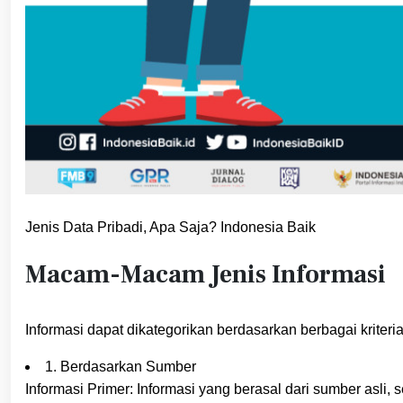
Jenis Data Pribadi, Apa Saja? Indonesia Baik
Macam-Macam Jenis Informasi
Informasi dapat dikategorikan berdasarkan berbagai kriteri
1. Berdasarkan Sumber
Informasi Primer: Informasi yang berasal dari sumber asli, s