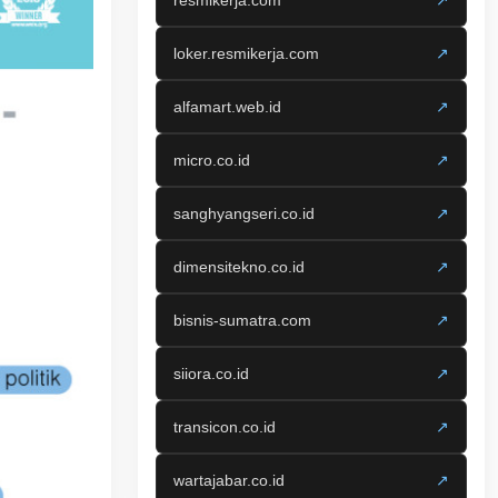
resmikerja.com
↗
loker.resmikerja.com
↗
alfamart.web.id
↗
micro.co.id
↗
sanghyangseri.co.id
↗
dimensitekno.co.id
↗
bisnis-sumatra.com
↗
siiora.co.id
↗
transicon.co.id
↗
wartajabar.co.id
↗