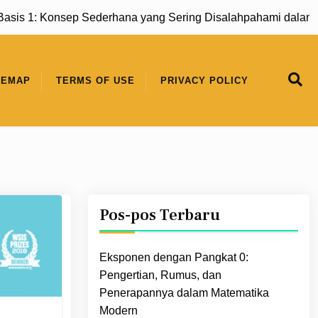
 Konsep Sederhana yang Sering Disalahpahami dalam Matema
TEMAP
TERMS OF USE
PRIVACY POLICY
Pos-pos Terbaru
Eksponen dengan Pangkat 0:
Pengertian, Rumus, dan
Penerapannya dalam Matematika
Modern