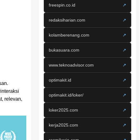
freespin.co.id
↗
redaksiharian.com
↗
kolamberenang.com
↗
bukasuara.com
↗
www.teknoadvisor.com
↗
optimakit.id
↗
san.
interaksi
optimakit.id/loker/
↗
t, relevan,
loker2025.com
↗
kerja2025.com
↗