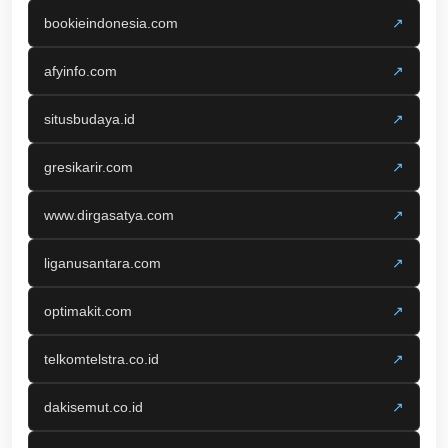
bookieindonesia.com
↗
afyinfo.com
↗
situsbudaya.id
↗
gresikarir.com
↗
www.dirgasatya.com
↗
liganusantara.com
↗
optimakit.com
↗
telkomtelstra.co.id
↗
dakisemut.co.id
↗