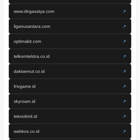
www.dirgasatya.com
↗
liganusantara.com
↗
optimakit.com
↗
telkomtelstra.co.id
↗
dakisemut.co.id
↗
frivgame.id
↗
skyroam.id
↗
teknolimit.id
↗
webkos.co.id
↗