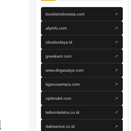
bookieindonesia.com
↗
afyinfo.com
↗
situsbudaya.id
↗
gresikarir.com
↗
www.dirgasatya.com
↗
liganusantara.com
↗
optimakit.com
↗
telkomtelstra.co.id
↗
l
dakisemut.co.id
↗