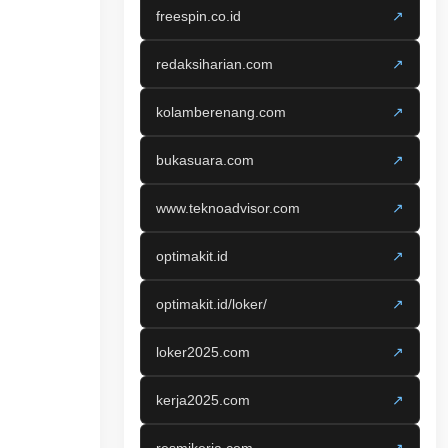
freespin.co.id
↗
redaksiharian.com
↗
kolamberenang.com
↗
bukasuara.com
↗
www.teknoadvisor.com
↗
optimakit.id
↗
optimakit.id/loker/
↗
loker2025.com
↗
kerja2025.com
↗