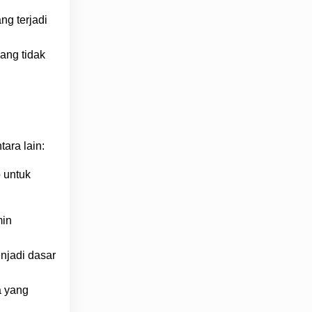
ng terjadi
ang tidak
ara lain:
b untuk
min
njadi dasar
a yang