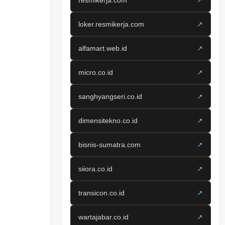
resmikerja.com
↗
loker.resmikerja.com
↗
alfamart.web.id
↗
micro.co.id
↗
sanghyangseri.co.id
↗
dimensitekno.co.id
↗
bisnis-sumatra.com
↗
siiora.co.id
↗
transicon.co.id
↗
wartajabar.co.id
↗