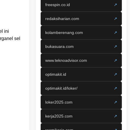
freespin.co.id
↗
redaksiharian.com
↗
l ini
kolamberenang.com
↗
rganel sel
bukasuara.com
↗
www.teknoadvisor.com
↗
optimakit.id
↗
optimakit.id/loker/
↗
loker2025.com
↗
kerja2025.com
↗