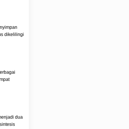
menyimpan
 dikelilingi
berbagai
empat
menjadi dua
intesis