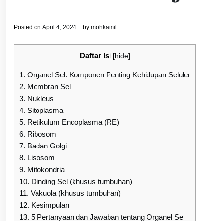
Posted on
April 4, 2024
by
mohkamil
Daftar Isi
[
hide
]
1.
Organel Sel: Komponen Penting Kehidupan Seluler
2.
Membran Sel
3.
Nukleus
4.
Sitoplasma
5.
Retikulum Endoplasma (RE)
6.
Ribosom
7.
Badan Golgi
8.
Lisosom
9.
Mitokondria
10.
Dinding Sel (khusus tumbuhan)
11.
Vakuola (khusus tumbuhan)
12.
Kesimpulan
13.
5 Pertanyaan dan Jawaban tentang Organel Sel