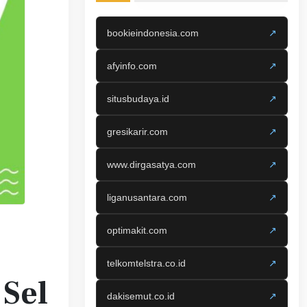
bookieindonesia.com
↗
afyinfo.com
↗
situsbudaya.id
↗
gresikarir.com
↗
www.dirgasatya.com
↗
liganusantara.com
↗
optimakit.com
↗
telkomtelstra.co.id
↗
Sel
dakisemut.co.id
↗