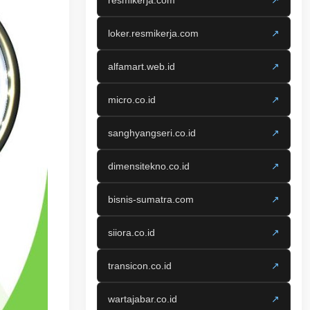
resmikerja.com
↗
loker.resmikerja.com
↗
alfamart.web.id
↗
micro.co.id
↗
sanghyangseri.co.id
↗
dimensitekno.co.id
↗
bisnis-sumatra.com
↗
siiora.co.id
↗
transicon.co.id
↗
wartajabar.co.id
↗