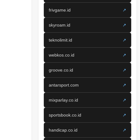
frivgame.id
↗
skyroam.id
↗
teknolimit.id
↗
webkos.co.id
↗
groove.co.id
↗
antarsport.com
↗
mixparlay.co.id
↗
sportsbook.co.id
↗
handicap.co.id
↗