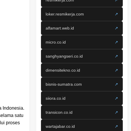
resmikerja.com
↗
loker.resmikerja.com
↗
alfamart.web.id
↗
micro.co.id
↗
sanghyangseri.co.id
↗
dimensitekno.co.id
↗
bisnis-sumatra.com
↗
siiora.co.id
↗
 Indonesia.
transicon.co.id
↗
selama satu
ui proses
wartajabar.co.id
↗