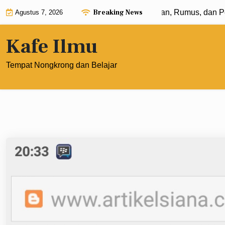
Skip
Breaking News
ksponen dengan Pangkat 0: Pengertian, Rumus, dan Penerap
Agustus 7, 2026
to
content
Kafe Ilmu
Tempat Nongkrong dan Belajar