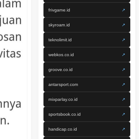
frivgame.id
↗
skyroam.id
↗
teknolimit.id
↗
webkos.co.id
↗
groove.co.id
↗
antarsport.com
↗
mixparlay.co.id
↗
sportsbook.co.id
↗
handicap.co.id
↗