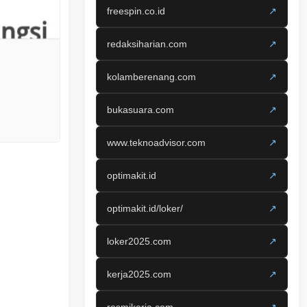
freespin.co.id
↗
redaksiharian.com
↗
kolamberenang.com
↗
bukasuara.com
↗
www.teknoadvisor.com
↗
optimakit.id
↗
optimakit.id/loker/
↗
loker2025.com
↗
kerja2025.com
↗