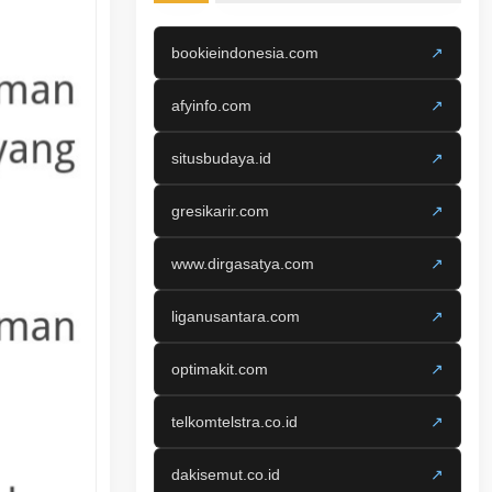
bookieindonesia.com
↗
afyinfo.com
↗
situsbudaya.id
↗
gresikarir.com
↗
www.dirgasatya.com
↗
liganusantara.com
↗
optimakit.com
↗
telkomtelstra.co.id
↗
dakisemut.co.id
↗