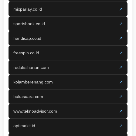
mixparlay.co.id
↗
sportsbook.co.id
↗
handicap.co.id
↗
freespin.co.id
↗
redaksiharian.com
↗
kolamberenang.com
↗
bukasuara.com
↗
www.teknoadvisor.com
↗
optimakit.id
↗