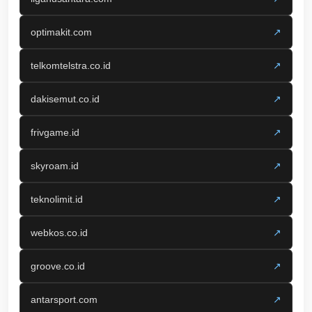
optimakit.com
↗
telkomtelstra.co.id
↗
dakisemut.co.id
↗
frivgame.id
↗
skyroam.id
↗
teknolimit.id
↗
webkos.co.id
↗
groove.co.id
↗
antarsport.com
↗