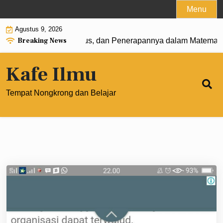
Skip
Menu
to
Agustus 9, 2026
content
Breaking News
: Pengertian, Rumus, dan Penerapannya dalam Matematika 
Kafe Ilmu
Tempat Nongkrong dan Belajar