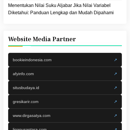
Menentukan Nilai Suku Aljabar Jika Nilai Variabel
Diketahui: Panduan Lengkap dan Mudah Dipahami
Website Media Partner
bookieindonesia.com
↗
afyinfo.com
↗
situsbudaya.id
↗
gresikarir.com
↗
www.dirgasatya.com
↗
liganusantara.com
↗