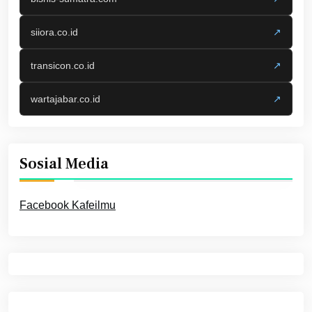
siiora.co.id
↗
transicon.co.id
↗
wartajabar.co.id
↗
Sosial Media
Facebook Kafeilmu