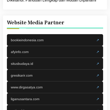
Diketahui: Panduan Lengkap dan Mudah Dipahami
Website Media Partner
bookieindonesia.com
↗
afyinfo.com
↗
situsbudaya.id
↗
gresikarir.com
↗
www.dirgasatya.com
↗
liganusantara.com
↗