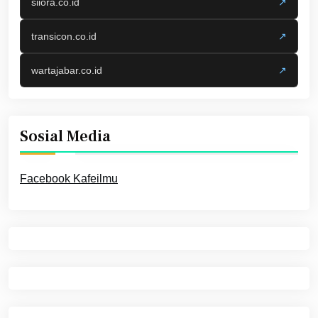
siiora.co.id
↗
transicon.co.id
↗
wartajabar.co.id
↗
Sosial Media
Facebook Kafeilmu