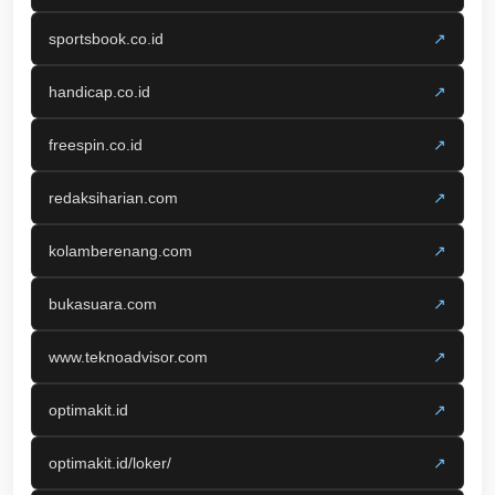
sportsbook.co.id
↗
handicap.co.id
↗
freespin.co.id
↗
redaksiharian.com
↗
kolamberenang.com
↗
bukasuara.com
↗
www.teknoadvisor.com
↗
optimakit.id
↗
optimakit.id/loker/
↗