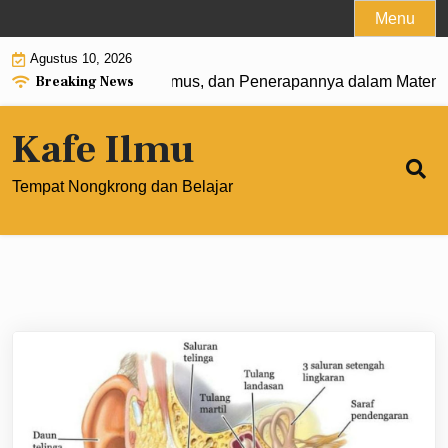
Skip
Menu
to
Agustus 10, 2026
content
Breaking News
t 0: Pengertian, Rumus, dan Penerapannya dalam Matematik
Kafe Ilmu
Tempat Nongkrong dan Belajar