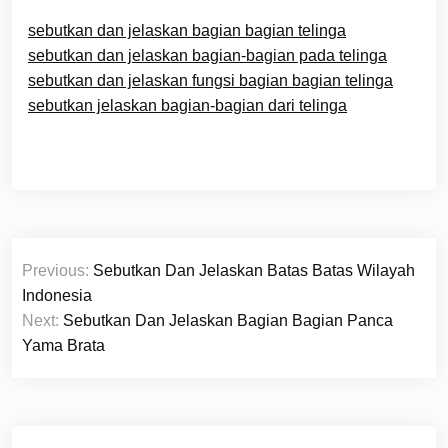
sebutkan dan jelaskan bagian bagian telinga
sebutkan dan jelaskan bagian-bagian pada telinga
sebutkan dan jelaskan fungsi bagian bagian telinga
sebutkan jelaskan bagian-bagian dari telinga
Navigasi
Previous:
Sebutkan Dan Jelaskan Batas Batas Wilayah
pos
Indonesia
Next:
Sebutkan Dan Jelaskan Bagian Bagian Panca
Yama Brata