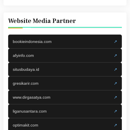
Website Media Partner
bookieindonesia.com
↗
afyinfo.com
↗
situsbudaya.id
↗
gresikarir.com
↗
www.dirgasatya.com
↗
liganusantara.com
↗
optimakit.com
↗