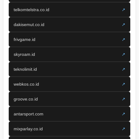
telkomtelstra.co.id
↗
dakisemut.co.id
↗
frivgame.id
↗
skyroam.id
↗
teknolimit.id
↗
webkos.co.id
↗
groove.co.id
↗
antarsport.com
↗
mixparlay.co.id
↗