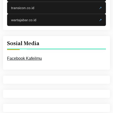
transicon.co.id
↗
wartajabar.co.id
↗
Sosial Media
Facebook Kafeilmu