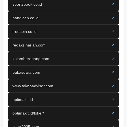
sportsbook.co.id
↗
handicap.co.id
↗
freespin.co.id
↗
redaksiharian.com
↗
kolamberenang.com
↗
bukasuara.com
↗
www.teknoadvisor.com
↗
optimakit.id
↗
optimakit.id/loker/
↗
loker2025.com
↗