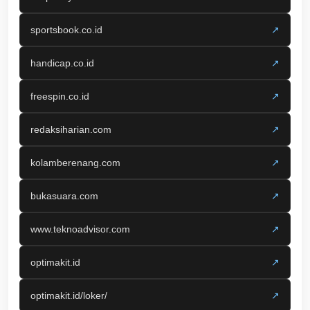
sportsbook.co.id
↗
handicap.co.id
↗
freespin.co.id
↗
redaksiharian.com
↗
kolamberenang.com
↗
bukasuara.com
↗
www.teknoadvisor.com
↗
optimakit.id
↗
optimakit.id/loker/
↗