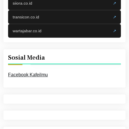
siiora.co.id
↗
transicon.co.id
↗
wartajabar.co.id
↗
Sosial Media
Facebook Kafeilmu