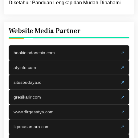
Diketahui: Panduan Lengkap dan Mudah Dipahami
Website Media Partner
bookieindonesia.com
↗
afyinfo.com
↗
situsbudaya.id
↗
gresikarir.com
↗
www.dirgasatya.com
↗
liganusantara.com
↗