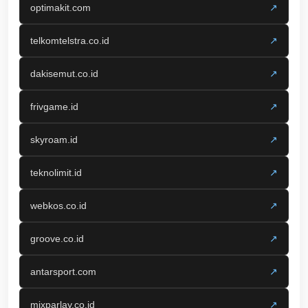
optimakit.com
↗
telkomtelstra.co.id
↗
dakisemut.co.id
↗
frivgame.id
↗
skyroam.id
↗
teknolimit.id
↗
webkos.co.id
↗
groove.co.id
↗
antarsport.com
↗
mixparlay.co.id
↗