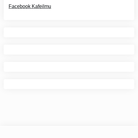
Facebook Kafeilmu
© 2026
Kafe Ilmu
|
Theme Newspaper Eye
by Wp