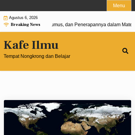
Skip
Menu
to
Agustus 6, 2026
content
Breaking News
at 0: Pengertian, Rumus, dan Penerapannya dalam Matemati
Kafe Ilmu
Tempat Nongkrong dan Belajar