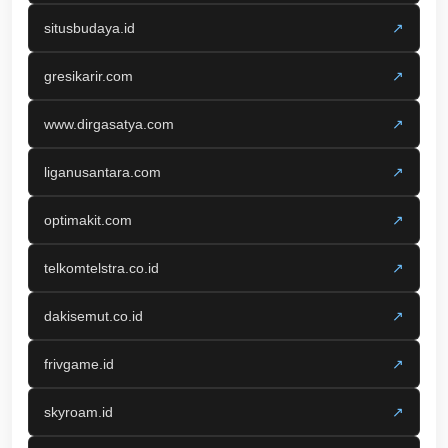
situsbudaya.id
↗
gresikarir.com
↗
www.dirgasatya.com
↗
liganusantara.com
↗
optimakit.com
↗
telkomtelstra.co.id
↗
dakisemut.co.id
↗
frivgame.id
↗
skyroam.id
↗