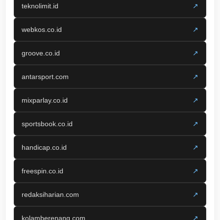
teknolimit.id
↗
webkos.co.id
↗
groove.co.id
↗
antarsport.com
↗
mixparlay.co.id
↗
sportsbook.co.id
↗
handicap.co.id
↗
freespin.co.id
↗
redaksiharian.com
↗
kolamberenang.com
↗