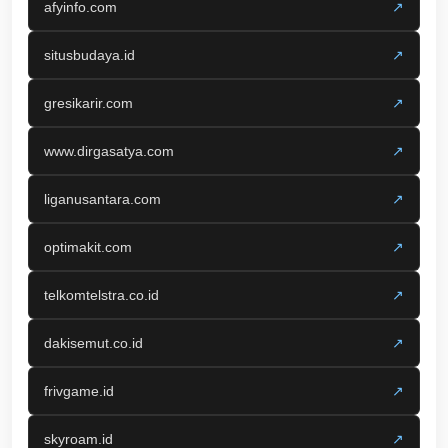
afyinfo.com
↗
situsbudaya.id
↗
gresikarir.com
↗
www.dirgasatya.com
↗
liganusantara.com
↗
optimakit.com
↗
telkomtelstra.co.id
↗
dakisemut.co.id
↗
frivgame.id
↗
skyroam.id
↗