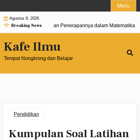
Skip
Menu
to
Agustus 8, 2026
content
Breaking News
ngertian, Rumus, dan Penerapannya dalam Matematika Moder
Kafe Ilmu
Tempat Nongkrong dan Belajar
Pendidikan
Kumpulan Soal Latihan