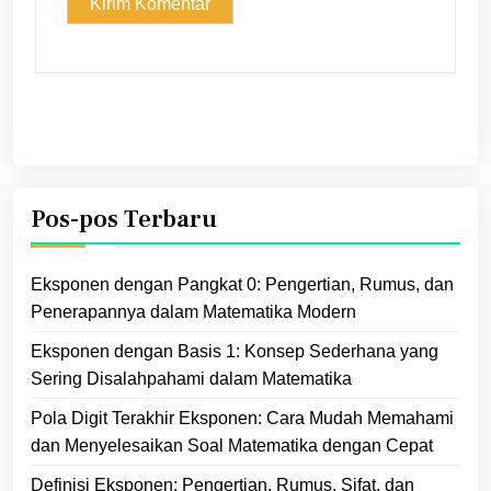
Pos-pos Terbaru
Eksponen dengan Pangkat 0: Pengertian, Rumus, dan
Penerapannya dalam Matematika Modern
Eksponen dengan Basis 1: Konsep Sederhana yang
Sering Disalahpahami dalam Matematika
Pola Digit Terakhir Eksponen: Cara Mudah Memahami
dan Menyelesaikan Soal Matematika dengan Cepat
Definisi Eksponen: Pengertian, Rumus, Sifat, dan