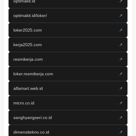
optimakit.id
↗
optimakit.id/loker/
↗
loker2025.com
↗
kerja2025.com
↗
resmikerja.com
↗
loker.resmikerja.com
↗
alfamart.web.id
↗
micro.co.id
↗
sanghyangseri.co.id
↗
dimensitekno.co.id
↗